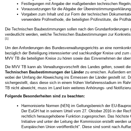
Festlegungen mit Angabe der maßgebenden technischen Regeln, 
Voraussetzungen für die Abgabe der Übereinstimmungserklärung, ob
Vorgaben zum Inhalt und zur Form der technischen Dokumentatio
verwendete Prüfmethode, die beteiligten Prüfinstitute, die Prü
Die Technischen Baubestimmungen sollen nach den Grundanforderungen ge
verdeutlicht werden, welche Technischen Baubestimmungen zur Konkretisier
[1]
Um den Anforderungen des Bundesverwaltungsgerichts an eine normkonkret
bezüglich der Beteiligung interessierter und sachkundiger Kreise und zum
MVV TB die beteiligten Kreise zu hören sowie das Einvernehmen der ober
Die MVV TB kann als Verwaltungsvorschrift des Landes gelten, soweit die 
Technischen Baubestimmungen der Länder
zu erreichen. Außerdem erm
wobei der Umfang der Abweichung ins Ermessen der Länder gestellt ist. Da 
sichergestellt, dass diese sich in einem frühen Verfahrensstadium im R
TB nicht abweicht, muss im Land kein weiteres Anhörungs- und Notifizier
Folgende Besonderheiten sind zu beachten:
Harmonisierte Normen (hEN) im Geltungsbereich der EU-Baupro
Der EuGH hat in seinem Urteil vom 27. Oktober 2016 in der Re
rechtlich herausgehobene Funktion zugesprochen. Das höchste G
Initiative und unter der Leitung der Kommission erstellt werden
Europäischen Union veröffentlicht". Diese sind somit nach Auf