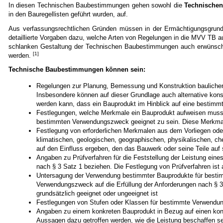
In diesen Technischen Baubestimmungen gehen sowohl die
Technischen
in den Bauregellisten geführt wurden, auf.
Aus verfassungsrechtlichen Gründen müssen in der Ermächtigungsgrundl
detaillierte Vorgaben dazu, welche Arten von Regelungen in die MVV TB 
schlanken Gestaltung der Technischen Baubestimmungen auch erwünsch
[1]
werden.
Technische Baubestimmungen können sein:
Regelungen zur Planung, Bemessung und Konstruktion baulicher 
Insbesondere können auf dieser Grundlage auch alternative kon
werden kann, dass ein Bauprodukt im Hinblick auf eine bestimmt
Festlegungen, welche Merkmale ein Bauprodukt aufweisen muss, 
bestimmten Verwendungszweck geeignet zu sein. Diese Merkmal
Festlegung von erforderlichen Merkmalen aus dem Vorliegen oder
klimatischen, geologischen, geographischen, physikalischen, 
auf den Einfluss ergeben, den das Bauwerk oder seine Teile a
Angaben zu Prüfverfahren für die Feststellung der Leistung ein
nach § 3 Satz 1 beziehen. Die Festlegung von Prüfverfahren ist 
Untersagung der Verwendung bestimmter Bauprodukte für bestim
Verwendungszweck auf die Erfüllung der Anforderungen nach § 3 
grundsätzlich geeignet oder ungeeignet ist
Festlegungen von Stufen oder Klassen für bestimmte Verwend
Angaben zu einem konkreten Bauprodukt in Bezug auf einen ko
Aussagen dazu getroffen werden, wie die Leistung beschaffen s