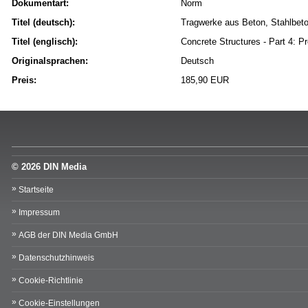
Dokumentart:
Norm
Titel (deutsch):
Tragwerke aus Beton, Stahlbeton
Titel (englisch):
Concrete Structures - Part 4: 
Originalsprachen:
Deutsch
Preis:
185,90 EUR
© 2026 DIN Media
Startseite
Impressum
AGB der DIN Media GmbH
Datenschutzhinweis
Cookie-Richtlinie
Cookie-Einstellungen