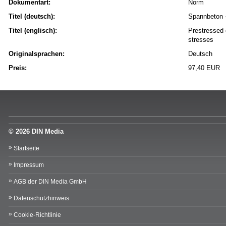
Dokumentart:
Norm
Titel (deutsch):
Spannbeton -
Titel (englisch):
Prestressed 
stresses
Originalsprachen:
Deutsch
Preis:
97,40 EUR
© 2026 DIN Media
Startseite
Impressum
AGB der DIN Media GmbH
Datenschutzhinweis
Cookie-Richtlinie